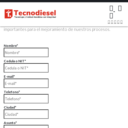
×
Contáctenos Vía Email
Envíenos sus datos con sus comentarios, sus opiniones son muy
importantes para el mejoramiento de nuestros procesos.
Nombre*
Cedula o NIT*
E-mail*
Telefono*
Ciudad*
Asunto*