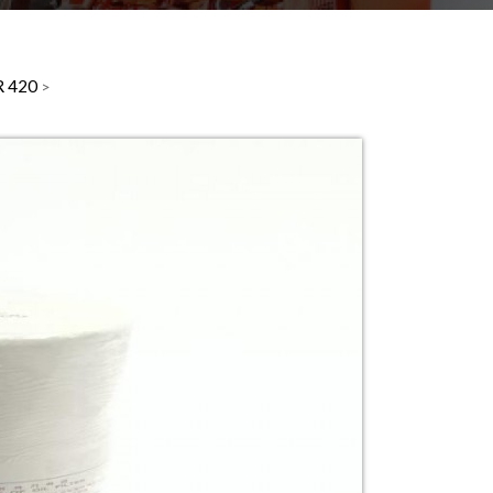
R 420
>