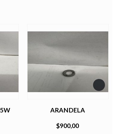
X55W
ARANDELA
Pin d
gi
$900,00