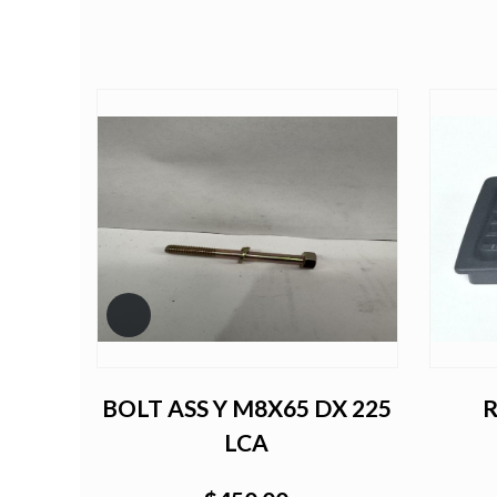
ma de
BOLT ASS Y M8X65 DX 225
R
00
LCA