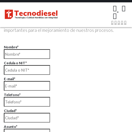
×
Contáctenos Vía Email
Envíenos sus datos con sus comentarios, sus opiniones son muy
importantes para el mejoramiento de nuestros procesos.
Nombre*
Cedula o NIT*
E-mail*
Telefono*
Ciudad*
Asunto*