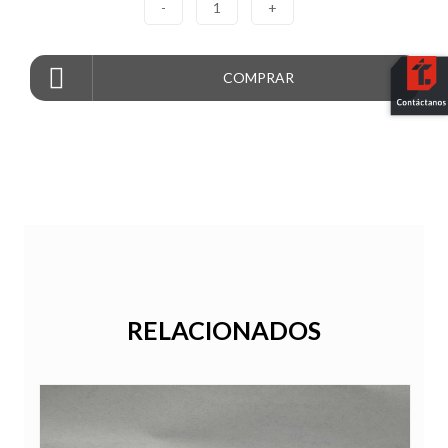
-
1
+
COMPRAR
RELACIONADOS