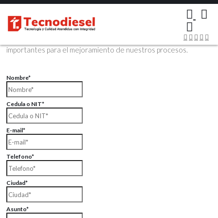
×
Contáctenos Vía Email
Envíenos sus datos con sus comentarios, sus opiniones son muy
importantes para el mejoramiento de nuestros procesos.
Nombre*
Cedula o NIT*
E-mail*
Telefono*
Ciudad*
Asunto*