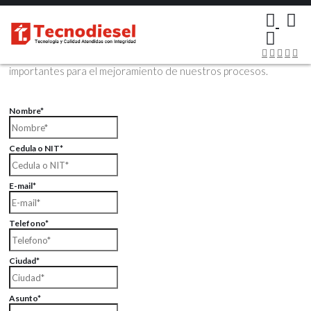
×
Contáctenos Vía Email
Envíenos sus datos con sus comentarios, sus opiniones son muy
importantes para el mejoramiento de nuestros procesos.
Nombre*
Cedula o NIT*
E-mail*
Telefono*
Ciudad*
Asunto*