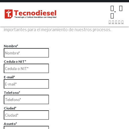
×
Contáctenos Vía Email
Envíenos sus datos con sus comentarios, sus opiniones son muy
importantes para el mejoramiento de nuestros procesos.
Nombre*
Cedula o NIT*
E-mail*
Telefono*
Ciudad*
Asunto*