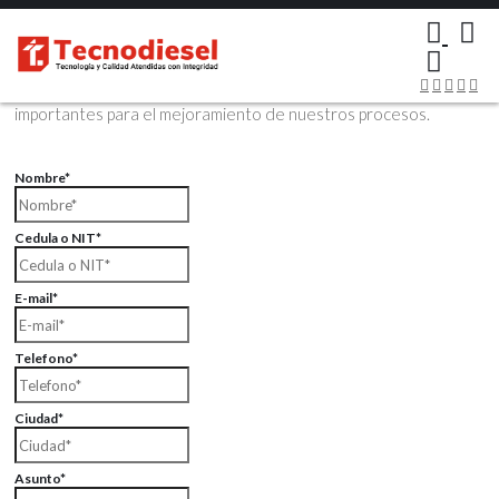
×
Contáctenos Vía Email
Envíenos sus datos con sus comentarios, sus opiniones son muy
importantes para el mejoramiento de nuestros procesos.
Nombre*
Cedula o NIT*
E-mail*
Telefono*
Ciudad*
Asunto*