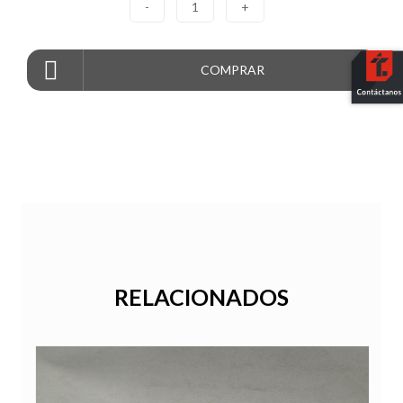
-
1
+
COMPRAR
RELACIONADOS