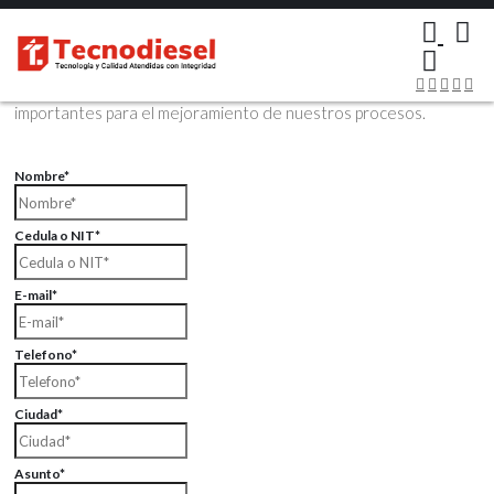
×
Contáctenos Vía Email
Envíenos sus datos con sus comentarios, sus opiniones son muy
importantes para el mejoramiento de nuestros procesos.
Nombre*
Cedula o NIT*
E-mail*
Telefono*
Ciudad*
Asunto*