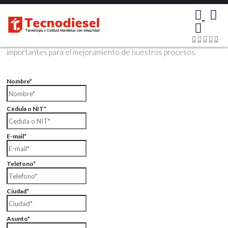
×
Contáctenos Vía Email
Envíenos sus datos con sus comentarios, sus opiniones son muy
importantes para el mejoramiento de nuestros procesos.
Nombre*
Cedula o NIT*
E-mail*
Telefono*
Ciudad*
Asunto*