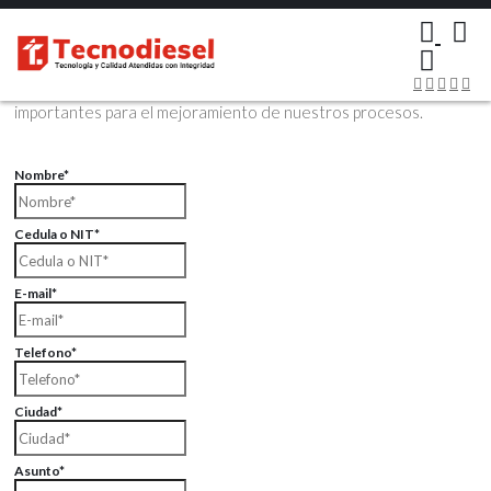
×
Contáctenos Vía Email
Envíenos sus datos con sus comentarios, sus opiniones son muy
importantes para el mejoramiento de nuestros procesos.
Nombre*
Cedula o NIT*
E-mail*
Telefono*
Ciudad*
Asunto*