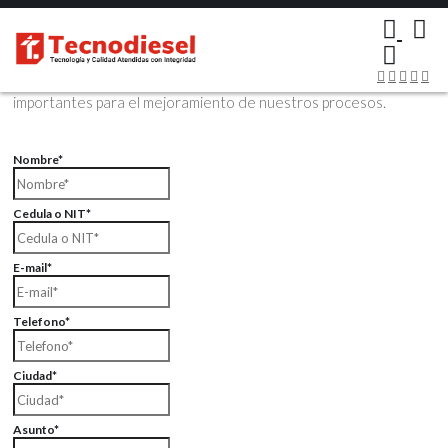
×
Contáctenos Vía Email
Envíenos sus datos con sus comentarios, sus opiniones son muy
importantes para el mejoramiento de nuestros procesos.
Nombre*
Cedula o NIT*
E-mail*
Telefono*
Ciudad*
Asunto*