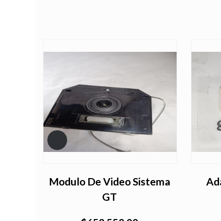
E
Modulo De Video Sistema
Ada
GT