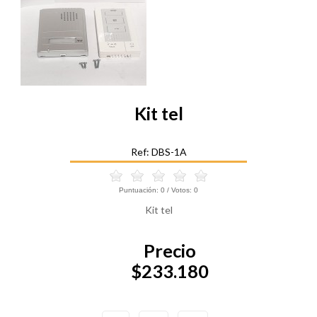
Kit tel
Ref: DBS-1A
Puntuación:
0
/ Votos:
0
Kit tel
Precio
$233.180