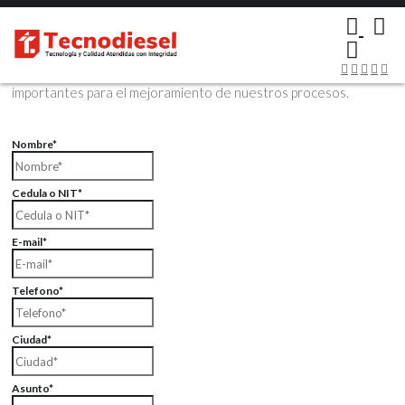
×
Contáctenos Vía Email
Envíenos sus datos con sus comentarios, sus opiniones son muy
importantes para el mejoramiento de nuestros procesos.
Nombre*
Cedula o NIT*
E-mail*
Telefono*
Ciudad*
Asunto*