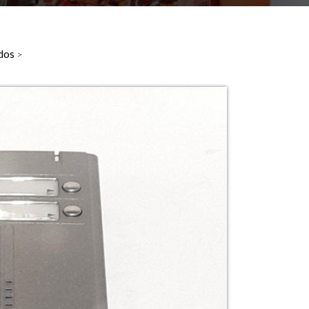
ados
>