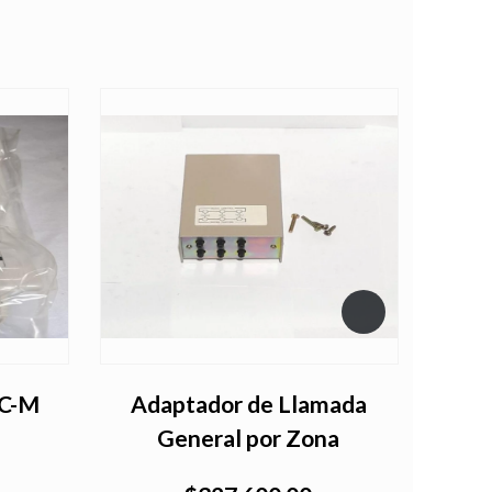
VC-M
Adaptador de Llamada
Modu
General por Zona