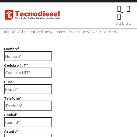
×
Contáctenos Vía Email
Envíenos sus datos con sus comentarios, sus opiniones son muy
importantes para el mejoramiento de nuestros procesos.
Nombre*
Cedula o NIT*
E-mail*
Telefono*
Ciudad*
Asunto*