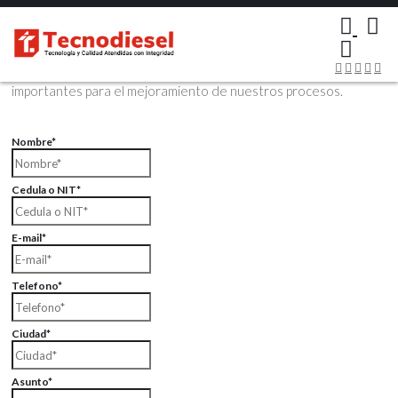
×
Contáctenos Vía Email
Envíenos sus datos con sus comentarios, sus opiniones son muy
importantes para el mejoramiento de nuestros procesos.
Nombre*
Cedula o NIT*
E-mail*
Telefono*
Ciudad*
Asunto*