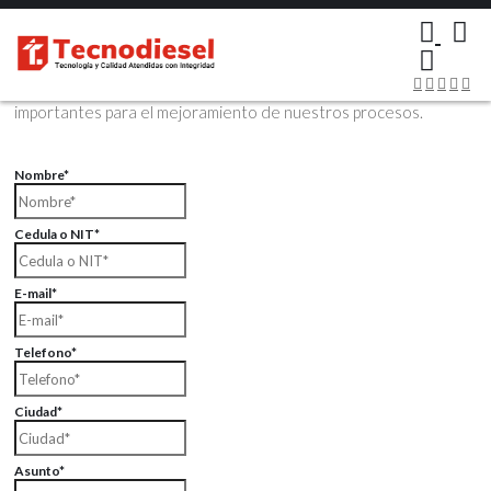
×
Contáctenos Vía Email
Envíenos sus datos con sus comentarios, sus opiniones son muy
importantes para el mejoramiento de nuestros procesos.
Nombre*
Cedula o NIT*
E-mail*
Telefono*
Ciudad*
Asunto*