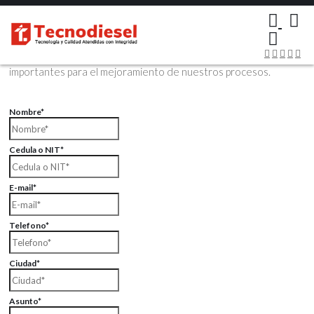
×
Contáctenos Vía Email
Envíenos sus datos con sus comentarios, sus opiniones son muy
importantes para el mejoramiento de nuestros procesos.
Nombre*
Cedula o NIT*
E-mail*
Telefono*
Ciudad*
Asunto*