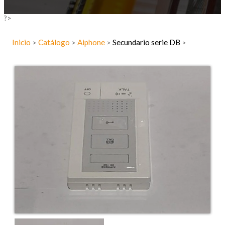
?>
Inicio
Catálogo
Aiphone
Secundario serie DB
>
>
>
>