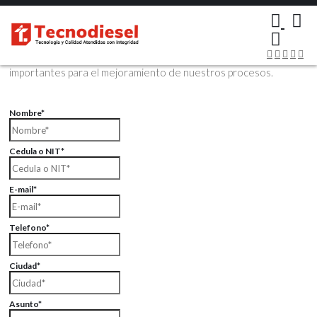
×
Contáctenos Vía Email
Envíenos sus datos con sus comentarios, sus opiniones son muy
importantes para el mejoramiento de nuestros procesos.
Nombre*
Cedula o NIT*
E-mail*
Telefono*
Ciudad*
Asunto*