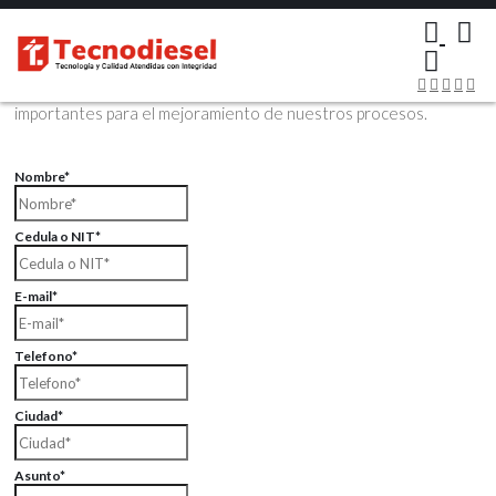
×
Contáctenos Vía Email
Envíenos sus datos con sus comentarios, sus opiniones son muy
importantes para el mejoramiento de nuestros procesos.
Nombre*
Cedula o NIT*
E-mail*
Telefono*
Ciudad*
Asunto*