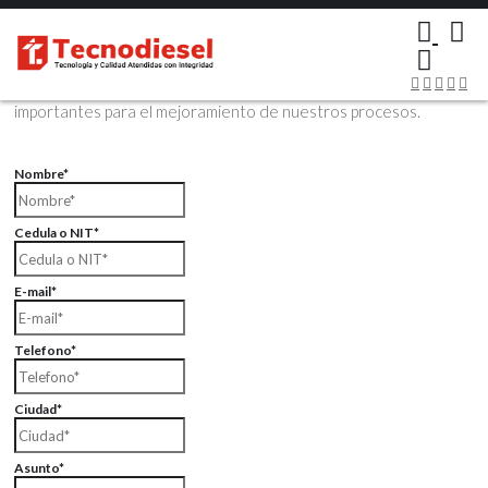
×
Contáctenos Vía Email
Envíenos sus datos con sus comentarios, sus opiniones son muy
importantes para el mejoramiento de nuestros procesos.
Nombre*
Cedula o NIT*
E-mail*
Telefono*
Ciudad*
Asunto*