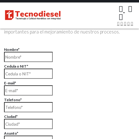
×
Contáctenos Vía Email
Envíenos sus datos con sus comentarios, sus opiniones son muy
importantes para el mejoramiento de nuestros procesos.
Nombre*
Cedula o NIT*
E-mail*
Telefono*
Ciudad*
Asunto*