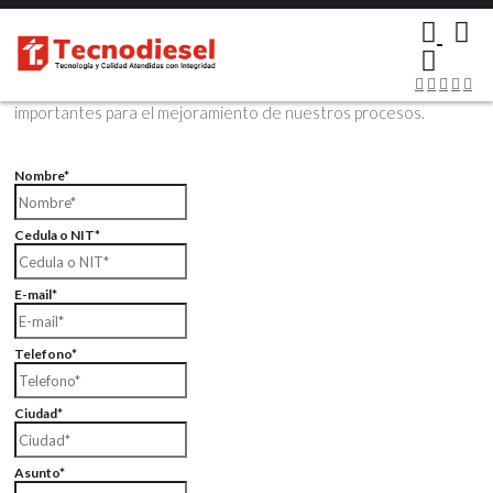
×
Contáctenos Vía Email
Envíenos sus datos con sus comentarios, sus opiniones son muy
importantes para el mejoramiento de nuestros procesos.
Nombre*
Cedula o NIT*
E-mail*
Telefono*
Ciudad*
Asunto*