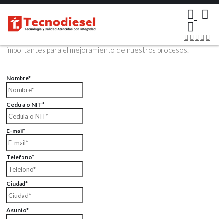
×
Contáctenos Vía Email
Envíenos sus datos con sus comentarios, sus opiniones son muy
importantes para el mejoramiento de nuestros procesos.
Nombre*
Cedula o NIT*
E-mail*
Telefono*
Ciudad*
Asunto*