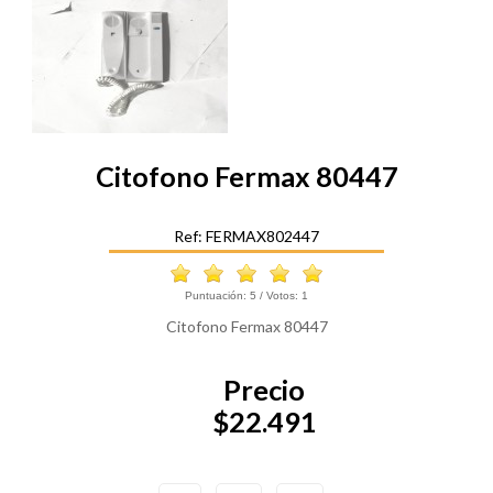
Citofono Fermax 80447
Ref: FERMAX802447
Puntuación:
5
/ Votos:
1
Citofono Fermax 80447
Precio
$22.491