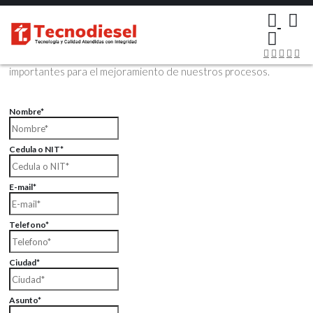
×
Contáctenos Vía Email
Envíenos sus datos con sus comentarios, sus opiniones son muy
importantes para el mejoramiento de nuestros procesos.
Nombre*
Cedula o NIT*
E-mail*
Telefono*
Ciudad*
Asunto*