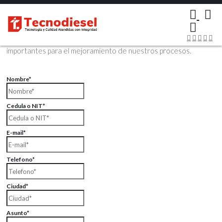
×
Contáctenos Vía Email
Envíenos sus datos con sus comentarios, sus opiniones son muy
importantes para el mejoramiento de nuestros procesos.
Nombre*
Cedula o NIT*
E-mail*
Telefono*
Ciudad*
Asunto*