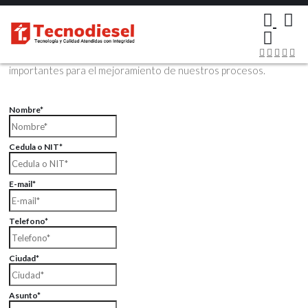
×
Contáctenos Vía Email
Envíenos sus datos con sus comentarios, sus opiniones son muy
importantes para el mejoramiento de nuestros procesos.
Nombre*
Cedula o NIT*
E-mail*
Telefono*
Ciudad*
Asunto*