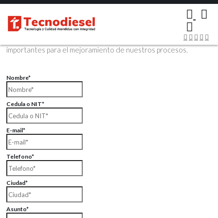
×
Contáctenos Vía Email
Envíenos sus datos con sus comentarios, sus opiniones son muy
importantes para el mejoramiento de nuestros procesos.
Nombre*
Cedula o NIT*
E-mail*
Telefono*
Ciudad*
Asunto*