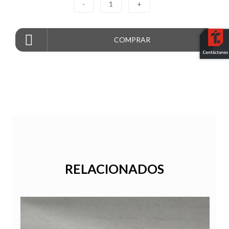
-
1
+
COMPRAR
RELACIONADOS