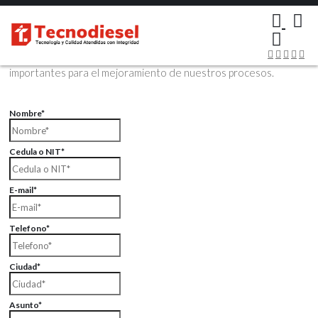
×
Contáctenos Vía Email
Envíenos sus datos con sus comentarios, sus opiniones son muy
importantes para el mejoramiento de nuestros procesos.
Nombre*
Cedula o NIT*
E-mail*
Telefono*
Ciudad*
Asunto*