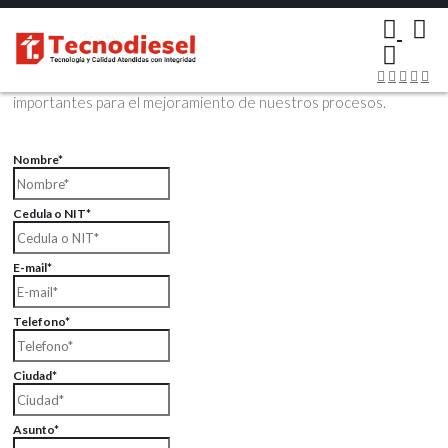
×
Contáctenos Vía Email
Envíenos sus datos con sus comentarios, sus opiniones son muy
importantes para el mejoramiento de nuestros procesos.
Nombre*
Cedula o NIT*
E-mail*
Telefono*
Ciudad*
Asunto*