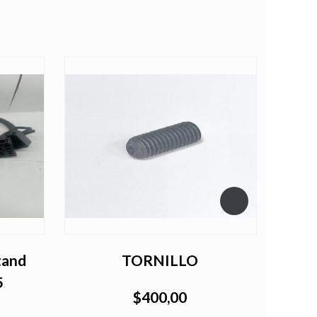
tand
TORNILLO
Sens
5
$400,00