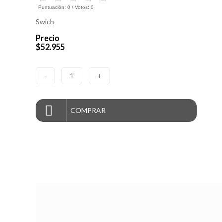
Puntuación:
0
/ Votos:
0
Swich
Precio
$52.955
-
1
+
COMPRAR