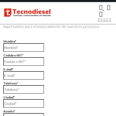
×
Contáctenos Vía Email
Envíenos sus datos con sus comentarios, sus opiniones son muy
importantes para el mejoramiento de nuestros procesos.
Nombre*
Cedula o NIT*
E-mail*
Telefono*
Ciudad*
Asunto*