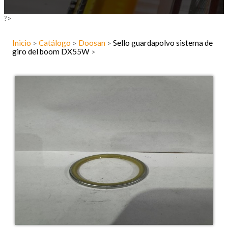
?>
Inicio
Catálogo
Doosan
Sello guardapolvo sistema de
>
>
>
giro del boom DX55W
>