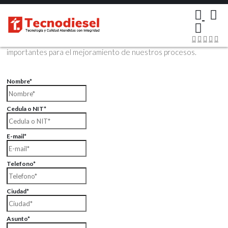
×
Contáctenos Vía Email
Envíenos sus datos con sus comentarios, sus opiniones son muy
importantes para el mejoramiento de nuestros procesos.
Nombre*
Cedula o NIT*
E-mail*
Telefono*
Ciudad*
Asunto*