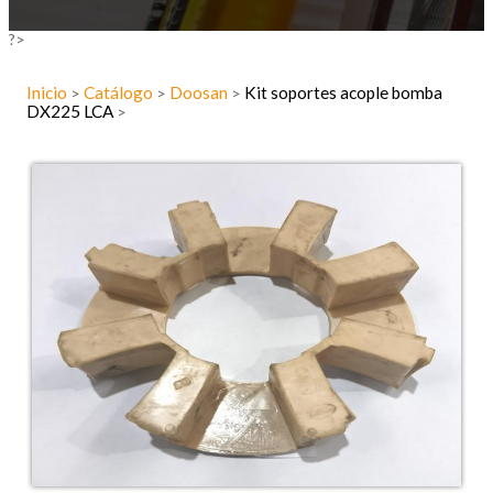
?>
Inicio
Catálogo
Doosan
Kit soportes acople bomba
>
>
>
DX225 LCA
>