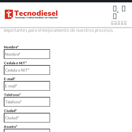
×
Contáctenos Vía Email
Envíenos sus datos con sus comentarios, sus opiniones son muy
importantes para el mejoramiento de nuestros procesos.
Nombre*
Cedula o NIT*
E-mail*
Telefono*
Ciudad*
Asunto*