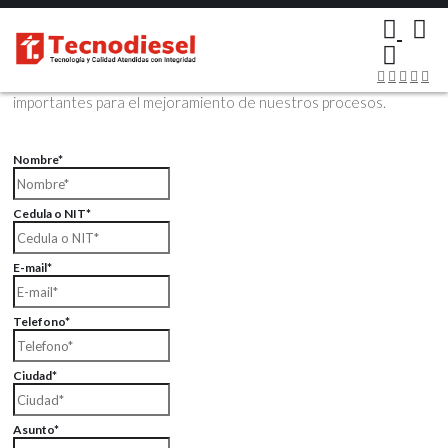
×
Contáctenos Vía Email
Envíenos sus datos con sus comentarios, sus opiniones son muy
importantes para el mejoramiento de nuestros procesos.
Nombre*
Cedula o NIT*
E-mail*
Telefono*
Ciudad*
Asunto*