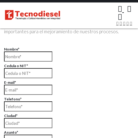
×
Contáctenos Vía Email
Envíenos sus datos con sus comentarios, sus opiniones son muy
importantes para el mejoramiento de nuestros procesos.
Nombre*
Cedula o NIT*
E-mail*
Telefono*
Ciudad*
Asunto*