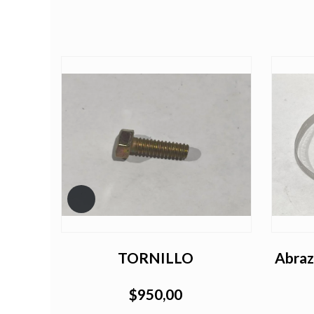
CA
TORNILLO
Abra
$950,00