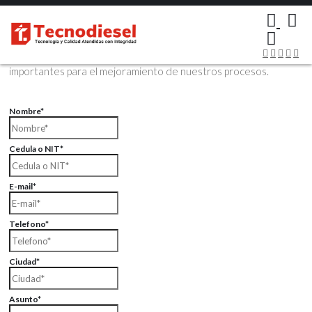
×
Contáctenos Vía Email
Envíenos sus datos con sus comentarios, sus opiniones son muy
importantes para el mejoramiento de nuestros procesos.
Nombre*
Cedula o NIT*
E-mail*
Telefono*
Ciudad*
Asunto*