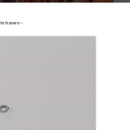
rte trasero
>