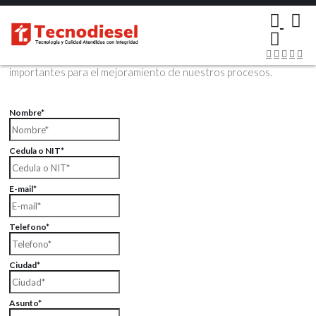
×
Contáctenos Vía Email
Envíenos sus datos con sus comentarios, sus opiniones son muy
importantes para el mejoramiento de nuestros procesos.
Nombre*
Cedula o NIT*
E-mail*
Telefono*
Ciudad*
Asunto*