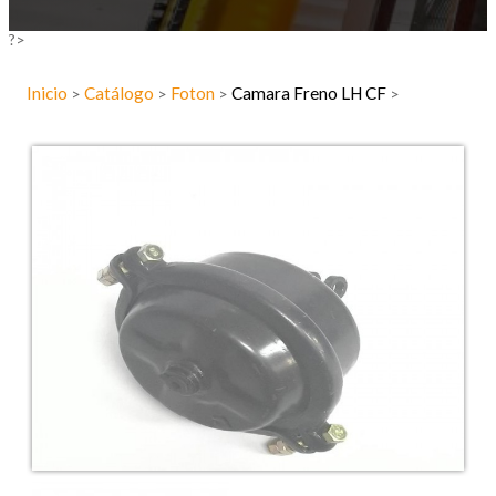
?>
Inicio
Catálogo
Foton
Camara Freno LH CF
>
>
>
>