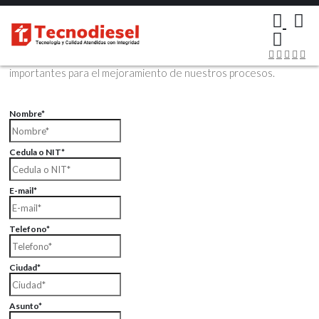
×
Contáctenos Vía Email
Envíenos sus datos con sus comentarios, sus opiniones son muy
importantes para el mejoramiento de nuestros procesos.
Nombre*
Cedula o NIT*
E-mail*
Telefono*
Ciudad*
Asunto*