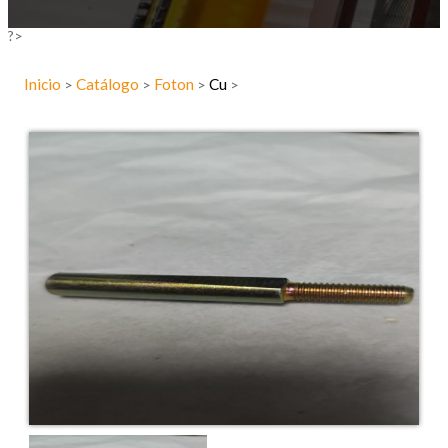
?>
Inicio
Catálogo
Foton
Cu
>
>
>
>