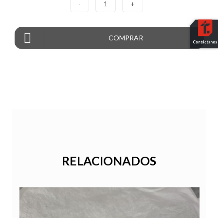
-
1
+
COMPRAR
RELACIONADOS