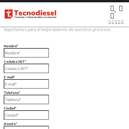
×
Contáctenos Vía Email
Envíenos sus datos con sus comentarios, sus opiniones son muy
importantes para el mejoramiento de nuestros procesos.
Nombre*
Cedula o NIT*
E-mail*
Telefono*
Ciudad*
Asunto*