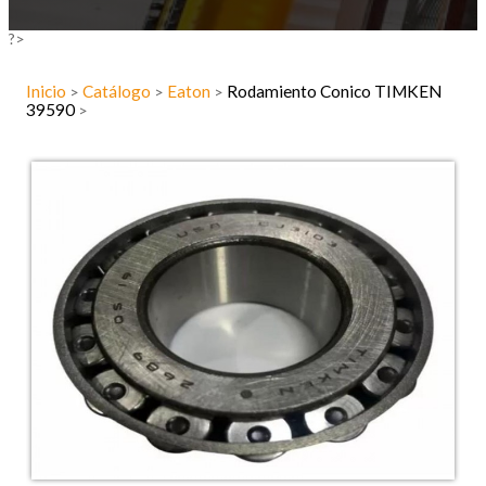
?>
Inicio
Catálogo
Eaton
Rodamiento Conico TIMKEN
>
>
>
39590
>