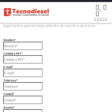
×
Contáctenos Vía Email
Envíenos sus datos con sus comentarios, sus opiniones son muy
importantes para el mejoramiento de nuestros procesos.
Nombre*
Cedula o NIT*
E-mail*
Telefono*
Ciudad*
Asunto*