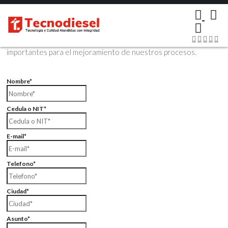
×
Contáctenos Vía Email
Envíenos sus datos con sus comentarios, sus opiniones son muy
importantes para el mejoramiento de nuestros procesos.
Nombre*
Cedula o NIT*
E-mail*
Telefono*
Ciudad*
Asunto*