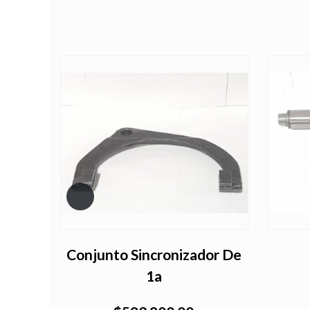
De
Conjunto Sincronizador De
1a