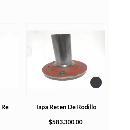
 Re
Tapa Reten De Rodillo
En
$583.300,00