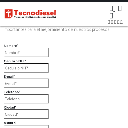
×
Contáctenos Vía Email
Envíenos sus datos con sus comentarios, sus opiniones son muy
importantes para el mejoramiento de nuestros procesos.
Nombre*
Cedula o NIT*
E-mail*
Telefono*
Ciudad*
Asunto*