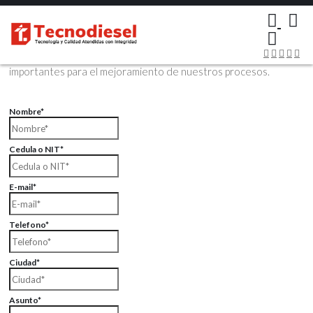
×
Contáctenos Vía Email
Envíenos sus datos con sus comentarios, sus opiniones son muy
importantes para el mejoramiento de nuestros procesos.
Nombre*
Cedula o NIT*
E-mail*
Telefono*
Ciudad*
Asunto*