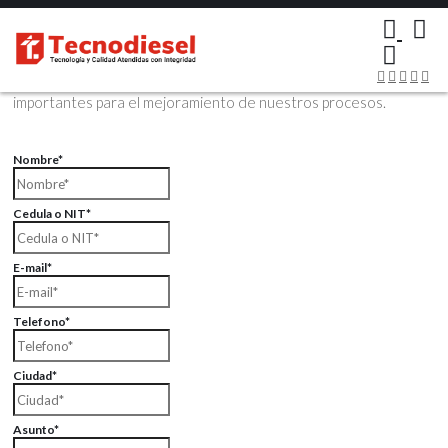
×
Contáctenos Vía Email
Envíenos sus datos con sus comentarios, sus opiniones son muy
importantes para el mejoramiento de nuestros procesos.
Nombre*
Cedula o NIT*
E-mail*
Telefono*
Ciudad*
Asunto*