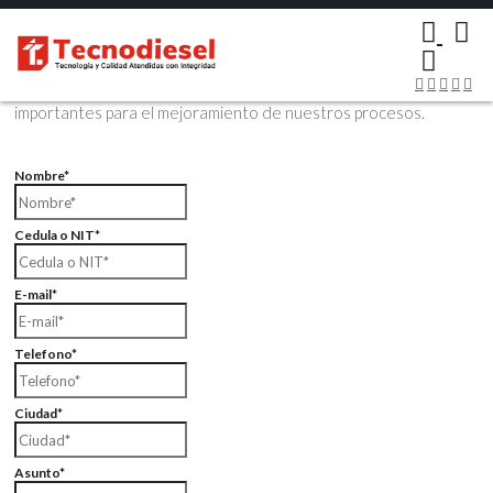
×
Contáctenos Vía Email
Envíenos sus datos con sus comentarios, sus opiniones son muy
importantes para el mejoramiento de nuestros procesos.
Nombre*
Cedula o NIT*
E-mail*
Telefono*
Ciudad*
Asunto*