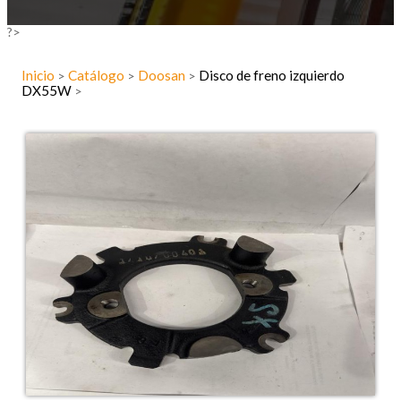
?>
Inicio
Catálogo
Doosan
Disco de freno izquierdo
>
>
>
DX55W
>