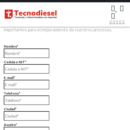
×
Contáctenos Vía Email
Envíenos sus datos con sus comentarios, sus opiniones son muy
importantes para el mejoramiento de nuestros procesos.
Nombre*
Cedula o NIT*
E-mail*
Telefono*
Ciudad*
Asunto*